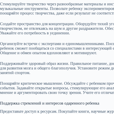
Стимулируйте творчество через разнообразные материалы и инст
музыкальные инструменты. Позвольте ребенку экспериментирова
поощряйте процесс творчества, даже если результат не соответ
Создайте пространство для концентрации. Оборудуйте тихий уго
творчеством, не отвлекаясь на шум и другие раздражители. Обес
Уважайте его потребность в уединении.
Организуйте встречи с экспертами и единомышленниками. Посе
ребенок сможет пообщаться со специалистами в интересующей е
Общение и обмен опытом вдохновляют и мотивируют.
Поддерживайте здоровый образ жизни. Правильное питание, до
для развития мозга и общего благополучия. Установите режим дн
занятий спортом.
Поощряйте критическое мышление. Обсуждайте с ребенком про
события. Задавайте открытые вопросы, стимулирующие его ана
мнение и аргументировать свою точку зрения. Учите его отлича
Поддержка стремлений и интересов одаренного ребенка
Предоставьте доступ к ресурсам. Покупайте книги, научные жу