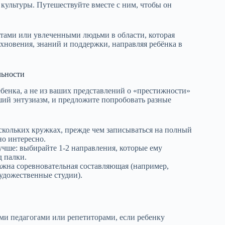
культуры. Путешествуйте вместе с ним, чтобы он
стами или увлеченными людьми в области, которая
хновения, знаний и поддержки, направляя ребёнка в
льности
ебенка, а не из ваших представлений о «престижности»
ший энтузиазм, и предложите попробовать разные
скольких кружках, прежде чем записываться на полный
но интересно.
учше: выбирайте 1-2 направления, которые ему
д палки.
ажна соревновательная составляющая (например,
художественные студии).
и педагогами или репетиторами, если ребенку